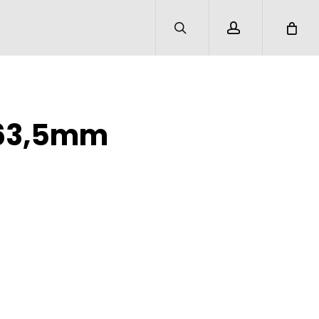
search
account
Ø63,5mm