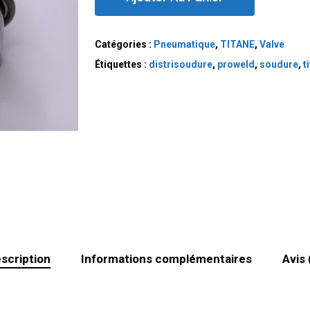
Catégories :
Pneumatique
,
TITANE
,
Valve
Étiquettes :
distrisoudure
,
proweld
,
soudure
,
t
scription
Informations complémentaires
Avis 