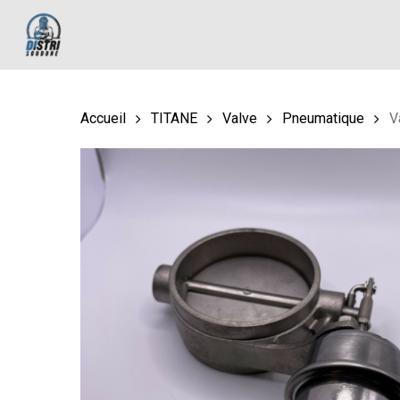
Skip
to
main
content
Accueil
TITANE
Valve
Pneumatique
V