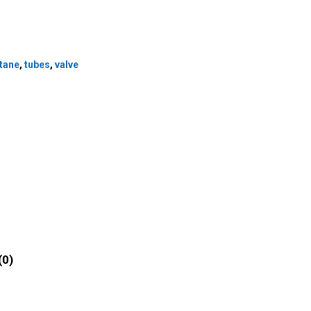
itane
,
tubes
,
valve
(0)