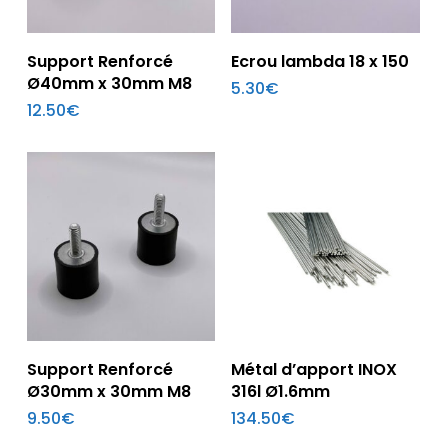
Ajouter Au Panier
Ajouter Au Panier
Support Renforcé
Ecrou lambda 18 x 150
Ø40mm x 30mm M8
5.30
€
12.50
€
Ajouter Au Panier
Ajouter Au Panier
Support Renforcé
Métal d’apport INOX
Ø30mm x 30mm M8
316l Ø1.6mm
9.50
€
134.50
€