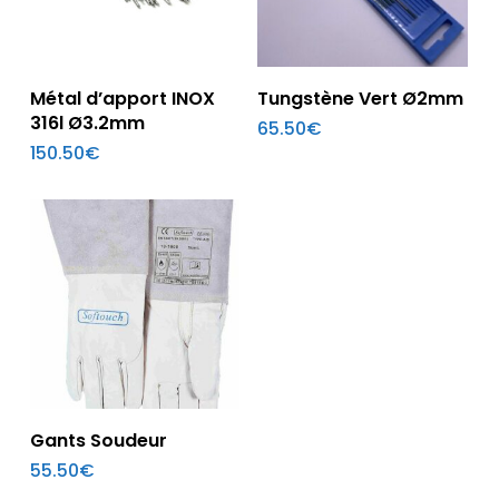
Ajouter Au Panier
Ajouter Au Panier
Métal d’apport INOX
Tungstène Vert Ø2mm
316l Ø3.2mm
65.50
€
150.50
€
Ajouter Au Panier
Gants Soudeur
55.50
€