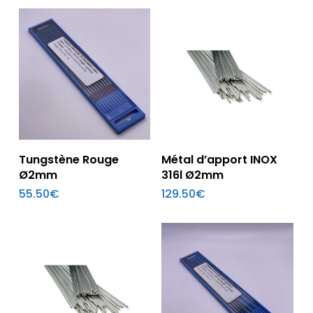
Ajouter Au Panier
Ajouter Au Panier
Tungstène Rouge
Métal d’apport INOX
Ø2mm
316l Ø2mm
55.50
€
129.50
€