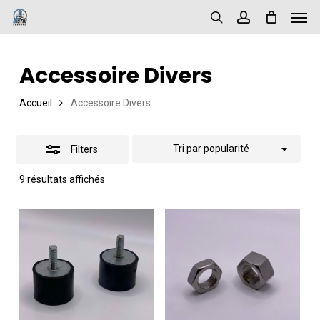
Men
Skip
Close
to
search
account
Filters
main
Accessoire Divers
content
Accueil
Accessoire Divers
Tri par popularité
Filters
Trié
9 résultats affichés
par
popularité